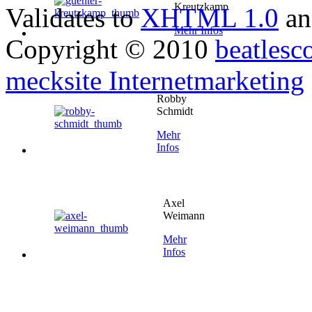
Kreutzkamp
Validates to
XHTML 1.0
a
Mehr Infos
Copyright © 2010
beatlesc
mecksite Internetmarketing
Robby
Schmidt
Mehr
Infos
Axel
Weimann
Mehr
Infos