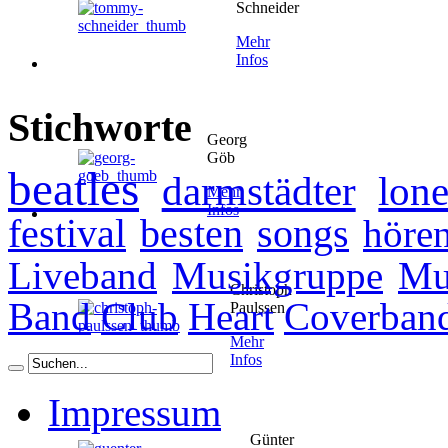
Schneider
Mehr
Infos
Stichworte
Georg
Göb
beatles
darmstädter
lone
Mehr
Infos
festival
besten
songs
höre
Liveband
Musikgruppe
Mu
Christoph
Band
Club
Heart
Coverban
Paulssen
Mehr
Infos
Impressum
Günter