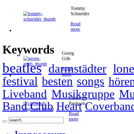
Tommy
Schneider
Read
more
Keywords
Georg
Göb
beatles
darmstädter
lone
Read
more
festival
besten
songs
höre
Liveband
Musikgruppe
Mu
Christoph
Band
Club
Heart
Coverban
Paulssen
Read
more