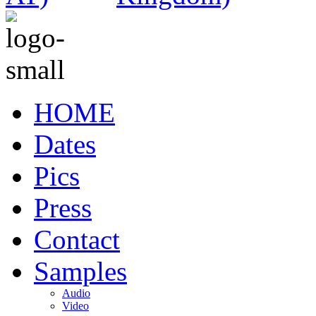
HOME
Dates
Pics
Press
Contact
Samples
Audio
Video