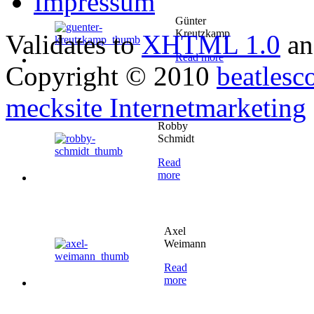
Impressum
Günter
Kreutzkamp
Validates to
XHTML 1.0
a
Read more
Copyright © 2010
beatlesc
mecksite Internetmarketing
Robby
Schmidt
Read
more
Axel
Weimann
Read
more