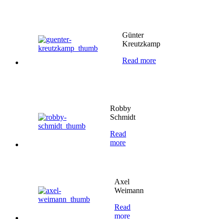
Günter
Kreutzkamp
Read more
Robby
Schmidt
Read
more
Axel
Weimann
Read
more