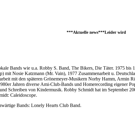
***Aktuelle news***Leider wird die d
lokale Bands wie u.a. Robby S. Band, The Bikers, Die Täter. 1975 bis 
op) mit Nosie Katzmann (Mr. Vain), 1977 Zusammenarbeit u. Deutschl
arbeit mit den späteren Grönemeyer-Musikern Norby Hamm, Armin Rü
1980er Jahren diverse Ami-Club-Bands und Homerecording eigener Pop
n und Schreiben von Kindermusik. Robby Schmidt hat im September 20
idt: Caleidoscope.
wärtige Bands: Lonely Hearts Club Band.