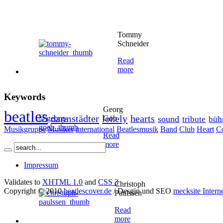
Tommy
Schneider
Read
more
Keywords
Georg
beatles
darmstädter
lonely
hearts
Göb
sound
tribute
büh
Musikgruppe
Musiker
international
Beatlesmusik
Band
Club
Heart
C
Read
more
Impressum
Validates to
XHTML 1.0
and
CSS 3
Christoph
Copyright © 2010
beatlescover.de
/ Desgin und SEO
mecksite Intern
Paulssen
Read
more