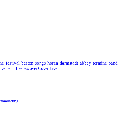
ne
festival
besten
songs
hören
darmstadt
abbey
termine
band
overband
Beatlescover
Cover
Live
etmarketing