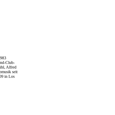
iesjährige BEATLES_NIGHT nicht mehr auf Schloss Heiligenberg stattfi
1983
and-Club-
hl, Alfred
musik seit
09 in Los